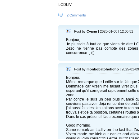
LCDLIV
2 Comments
Post by
Cyann
| 2025-01-08 | 12:05:51
Bonjour,
Je plussois à tout ce que viens de dire LC
Zezo ne tienne pas compte des zones d
concurrence. ;-((
Post by
monbobatohohoho
| 2025-01-09
Bonjour.
Même remarque que Lcdliv sur le fait que 
Dommage car Vrzen me faisait virer plus tô
espérant qu'il corrigerait rapidement cette er
zone
Par contre je suis un peu plus nuancé q
souviens pas avoir déjà rencontrer de prob
j'ai aussi fait des simulations avec Vrzen p
trouvais et de ta position, certaines routes 
Dans le cas présent il faut reconnaitre que c'
Good morning.
Same remark as Lcdliv on the fact that Ze
Vrzen made me kick out earlier and allowe
would quickly correct this error. But that's n