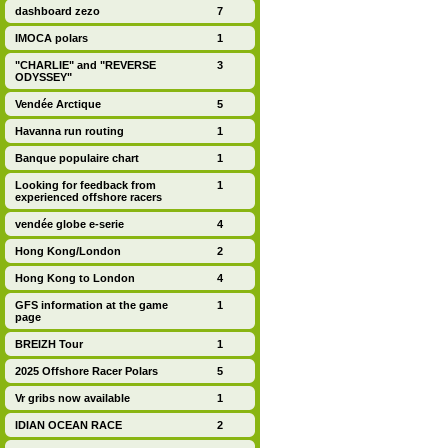
dashboard zezo
7
IMOCA polars
1
"CHARLIE" and "REVERSE
3
ODYSSEY"
Vendée Arctique
5
Havanna run routing
1
Banque populaire chart
1
Looking for feedback from
1
experienced offshore racers
vendée globe e-serie
4
Hong Kong/London
2
Hong Kong to London
4
GFS information at the game
1
page
BREIZH Tour
1
2025 Offshore Racer Polars
5
Vr gribs now available
1
IDIAN OCEAN RACE
2