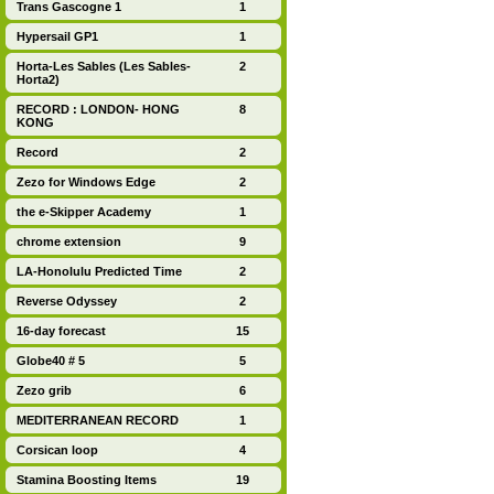
Trans Gascogne 1
1
Hypersail GP1
1
Horta-Les Sables (Les Sables-
2
Horta2)
RECORD : LONDON- HONG
8
KONG
Record
2
Zezo for Windows Edge
2
the e-Skipper Academy
1
chrome extension
9
LA-Honolulu Predicted Time
2
Reverse Odyssey
2
16-day forecast
15
Globe40 # 5
5
Zezo grib
6
MEDITERRANEAN RECORD
1
Corsican loop
4
Stamina Boosting Items
19