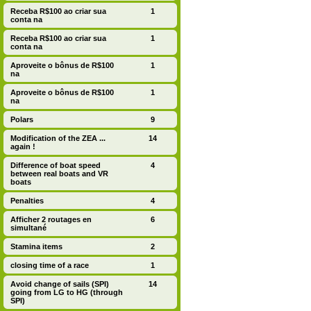
Receba R$100 ao criar sua
1
conta na
Receba R$100 ao criar sua
1
conta na
Aproveite o bônus de R$100
1
na
Aproveite o bônus de R$100
1
na
Polars
9
Modification of the ZEA ...
14
again !
Difference of boat speed
4
between real boats and VR
boats
Penalties
4
Afficher 2 routages en
6
simultané
Stamina items
2
closing time of a race
1
Avoid change of sails (SPI)
14
going from LG to HG (through
SPI)