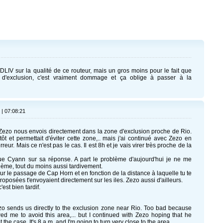
DLIV sur la qualité de ce routeur, mais un gros moins pour le fait que
'exclusion, c'est vraiment dommage et ça oblige à passer à la
 | 07:08:21
Zezo nous envois directement dans la zone d'exclusion proche de Rio.
t et permettait d'éviter cette zone,.. mais j'ai continué avec Zezo en
reur. Mais ce n'est pas le cas. Il est 8h et je vais virer très proche de la
ue Cyann sur sa réponse. A part le problème d'aujourd'hui je ne me
lème, tout du moins aussi tardivement.
our le passage de Cap Horn et en fonction de la distance à laquelle tu te
proposées t'envoyaient directement sur les iles. Zezo aussi d'ailleurs.
est bien tardif.
zo sends us directly to the exclusion zone near Rio. Too bad because
d me to avoid this area,... but I continued with Zezo hoping that he
ot the case. It's 8 a.m. and I'm going to turn very close to the area