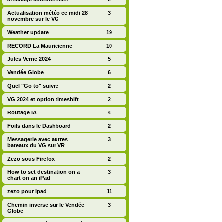
Actualisation météo ce midi 28
3
novembre sur le VG
Weather update
19
RECORD La Mauricienne
10
Jules Verne 2024
5
Vendée Globe
6
Quel "Go to" suivre
2
VG 2024 et option timeshift
2
Routage IA
4
Foils dans le Dashboard
2
Messagerie avec autres
3
bateaux du VG sur VR
Zezo sous Firefox
2
How to set destination on a
3
chart on an iPad
zezo pour Ipad
11
Chemin inverse sur le Vendée
3
Globe