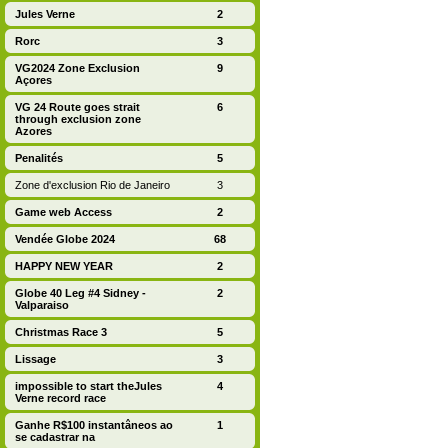
Jules Verne
2
Rorc
3
VG2024 Zone Exclusion
9
Açores
VG 24 Route goes strait
6
through exclusion zone
Azores
Penalités
5
Zone d'exclusion Rio de Janeiro
3
Game web Access
2
Vendée Globe 2024
68
HAPPY NEW YEAR
2
Globe 40 Leg #4 Sidney -
2
Valparaiso
Christmas Race 3
5
Lissage
3
impossible to start theJules
4
Verne record race
Ganhe R$100 instantâneos ao
1
se cadastrar na