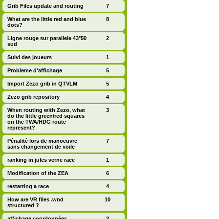
Grib Files update and routing
7
What are the little red and blue
8
dots?
Ligne rouge sur parallele 43°50
2
sud
Suivi des joueurs
1
Probleme d'affichage
5
Import Zezo grib in QTVLM
5
Zezo grib repository
4
When routing with Zezo, what
3
do the little green/red squares
on the TWA/HDG route
represent?
Pénalité lors de manoeuvre
7
sans changement de voile
ranking in jules verne race
1
Modification of the ZEA
6
restarting a race
4
How are VR files .wnd
10
structured ?
affichage coordonnées
2