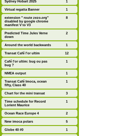
Sydney Hobart 2025
1
Virtual regatta Banner
1
extension " route zezo.org"
8
disabled by google chrome
manifest V to V3
Predicted Time Jules Verne
2
down
Around the world backwards
1
Transat Café l'or ultim
12
Café l'or ultim: bug ou pas
1
bug ?
NMEA output
1
Transat Café Imoca, ocean
1
fifty, Class 40
Chart for the mini transat
3
Time schedule for Record
1
Lorient Maurice
Ocean Race Europe 4
2
New imoca polars
5
Globe 40 #0
1