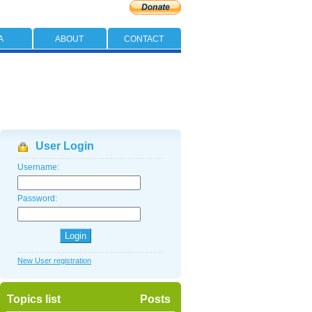
A
ABOUT
CONTACT
User Login
Username:
Password:
New User registration
Topics list
Posts