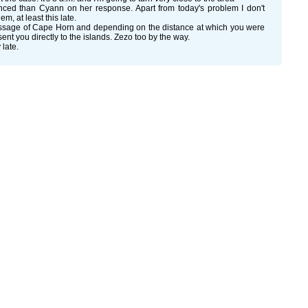
anced than Cyann on her response. Apart from today's problem I don't
, at least this late.
 passage of Cape Horn and depending on the distance at which you were
ent you directly to the islands. Zezo too by the way.
 late.